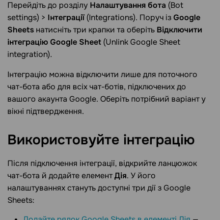
Перейдіть до розділу
Налаштування бота
(Bot
settings) >
Інтеграції
(Integrations). Поруч із
Google
Sheets
натисніть три крапки та оберіть
Відключити
інтеграцію Google Sheet
(Unlink Google Sheet
integration).
Інтеграцію можна відключити лише для поточного
чат-бота або для всіх чат-ботів, підключених до
вашого акаунта Google. Оберіть потрібний варіант у
вікні підтвердження.
Використовуйте
інтеграцію
Після підключення інтеграції, відкрийте ланцюжок
чат-бота й додайте елемент
Дія
. У його
налаштуваннях стануть доступні три дії з Google
Sheets:
Додайте рядок Google Sheets в елементі Дія
—