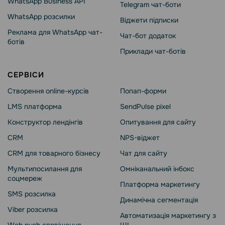
WhatsApp Business API
Telegram чат-боти
WhatsApp розсилки
Віджети підписки
Реклама для WhatsApp чат-
Чат-бот додаток
ботів
Приклади чат-ботів
СЕРВІСИ
Створення online-курсів
Попап-форми
LMS платформа
SendPulse pixel
Конструктор лендінгів
Опитування для сайту
CRM
NPS-віджет
CRM для товарного бізнесу
Чат для сайту
Мультипосилання для
Омніканальний інбокс
соцмереж
Платформа маркетингу
SMS розсилка
Динамічна сегментація
Viber розсилка
Автоматизація маркетингу з