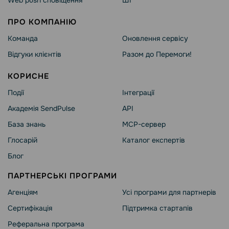
Web push сповіщення
ШІ
ПРО КОМПАНІЮ
Команда
Оновлення сервісу
Відгуки клієнтів
Разом до Перемоги!
КОРИСНЕ
Події
Інтеграції
Академія SendPulse
API
База знань
MCP-сервер
Глосарій
Каталог експертів
Блог
ПАРТНЕРСЬКІ ПРОГРАМИ
Агенціям
Усі програми для партнерів
Сертифікація
Підтримка стартапів
Реферальна програма