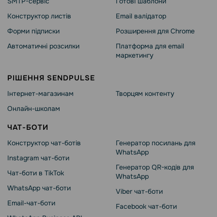
SMTP-сервіс
Готові шаблони
Конструктор листів
Email валідатор
Форми підписки
Розширення для Chrome
Автоматичні розсилки
Платформа для email
маркетингу
РІШЕННЯ SENDPULSE
Інтернет-магазинам
Творцям контенту
Онлайн-школам
ЧАТ-БОТИ
Конструктор чат-ботів
Генератор посилань для
WhatsApp
Instagram чат-боти
Генератор QR-кодів для
Чат-боти в TikTok
WhatsApp
WhatsApp чат-боти
Viber чат-боти
Email-чат-боти
Facebook чат-боти