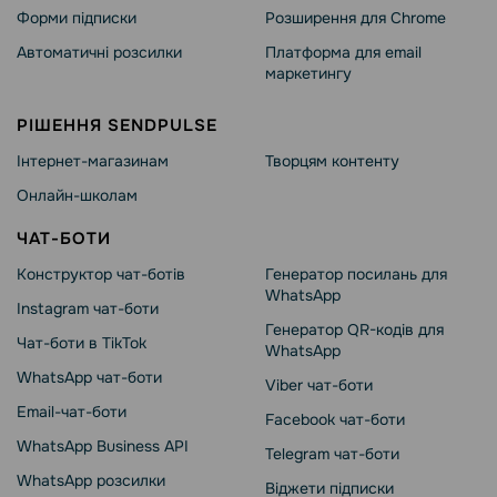
Форми підписки
Розширення для Chrome
Автоматичні розсилки
Платформа для email
маркетингу
РІШЕННЯ SENDPULSE
Інтернет-магазинам
Творцям контенту
Онлайн-школам
ЧАТ-БОТИ
Конструктор чат-ботів
Генератор посилань для
WhatsApp
Instagram чат-боти
Генератор QR-кодів для
Чат-боти в TikTok
WhatsApp
WhatsApp чат-боти
Viber чат-боти
Email-чат-боти
Facebook чат-боти
WhatsApp Business API
Telegram чат-боти
WhatsApp розсилки
Віджети підписки