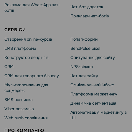
Реклама для WhatsApp чат-
Чат-бот додаток
ботів
Приклади чат-ботів
СЕРВІСИ
Створення online-курсів
Попап-форми
LMS платформа
SendPulse pixel
Конструктор лендінгів
Опитування для сайту
CRM
NPS-віджет
CRM для товарного бізнесу
Чат для сайту
Мультипосилання для
Омніканальний інбокс
соцмереж
Платформа маркетингу
SMS розсилка
Динамічна сегментація
Viber розсилка
Автоматизація маркетингу з
Web push сповіщення
ШІ
ПРО КОМПАНІЮ