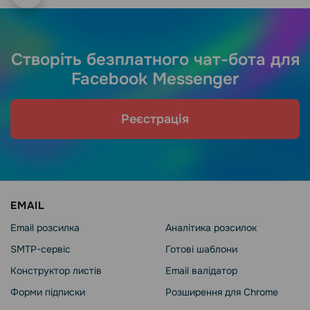
Створіть безплатного чат-бота для
Facebook Messenger
Реєстрація
EMAIL
Email розсилка
Аналітика розсилок
SMTP-сервіс
Готові шаблони
Конструктор листів
Email валідатор
Форми підписки
Розширення для Chrome