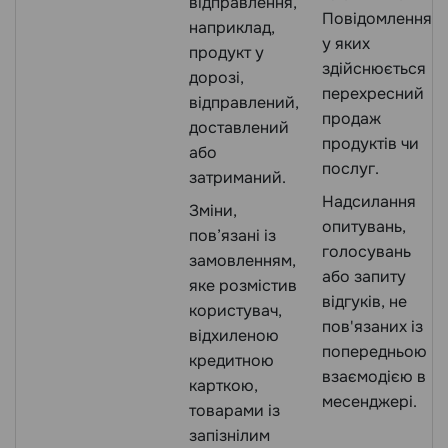
відправлення,
Повідомлення,
наприклад,
у яких
продукт у
здійснюється
дорозі,
перехресний
відправлений,
продаж
доставлений
продуктів чи
або
послуг.
затриманий.
Надсилання
Зміни,
опитувань,
пов’язані із
голосувань
замовленням,
або запиту
яке розмістив
відгуків, не
користувач,
пов'язаних із
відхиленою
попередньою
кредитною
взаємодією в
карткою,
месенджері.
товарами із
запізнілим