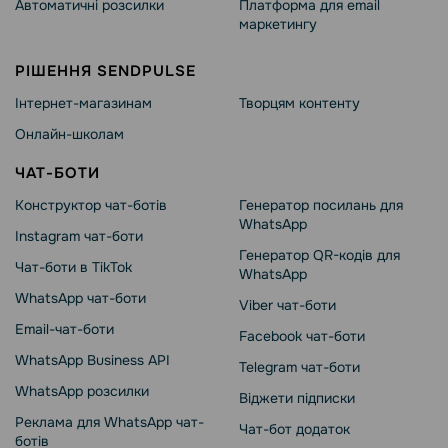
Автоматичні розсилки
Платформа для email
маркетингу
РІШЕННЯ SENDPULSE
Інтернет-магазинам
Творцям контенту
Онлайн-школам
ЧАТ-БОТИ
Конструктор чат-ботів
Генератор посилань для
WhatsApp
Instagram чат-боти
Генератор QR-кодів для
Чат-боти в TikTok
WhatsApp
WhatsApp чат-боти
Viber чат-боти
Email-чат-боти
Facebook чат-боти
WhatsApp Business API
Telegram чат-боти
WhatsApp розсилки
Віджети підписки
Реклама для WhatsApp чат-
Чат-бот додаток
ботів