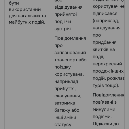
бути
користувач не
відвідування
використаний
підписався
прийнятої
для нагальних та
(наприклад,
події чи
майбутніх подій.
нагадування
зустрічі.
про
Повідомлення
придбання
про
квитків на
запланований
події,
транспорт або
перехресний
поїздку
продаж інших
користувача,
подій, розклад
наприклад
турів тощо).
прибуття,
Повідомлення,
скасування,
пов’язані з
затримка
минулими
багажу або
подіями.
інші зміни
Підказки до
статусу.