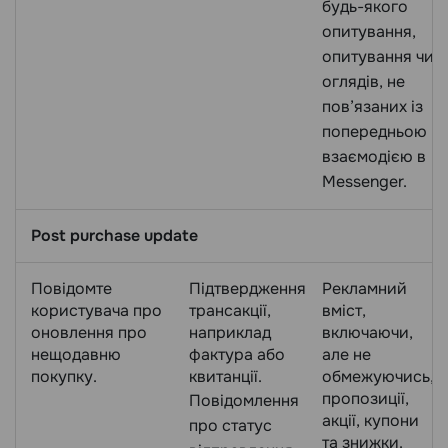
будь-якого
опитування,
опитування чи
оглядів, не
пов’язаних із
попередньою
взаємодією в
Messenger.
Post purchase update
Повідомте
Підтвердження
Рекламний
користувача про
трансакції,
вміст,
оновлення про
наприклад
включаючи,
нещодавню
фактура або
але не
покупку.
квитанції.
обмежуючись,
пропозиції,
Повідомлення
акції, купони
про статус
та знижки.