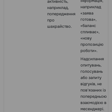
інформація,
активність,
наприклад
наприклад,
«заява
попередження
готова»,
про
«баланс
шахрайство.
спливає»,
«нову
пропозицію
роботи».
Надсилання
опитувань,
голосувань
або запиту
відгуків, не
пов'язаних із
попередньою
взаємодією в
месенджері.