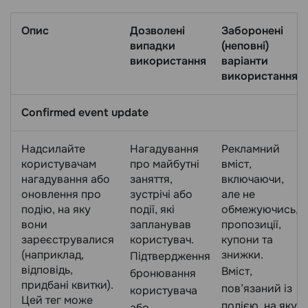
Опис
Дозволені
Заборонені
випадки
(неповні)
використання
варіанти
використання
Сonfirmed event update
Надсилайте
Нагадування
Рекламний
користувачам
про майбутні
вміст,
нагадування або
заняття,
включаючи,
оновлення про
зустрічі або
але не
подію, на яку
події, які
обмежуючись,
вони
запланував
пропозиції,
зареєструвалися
користувач.
купони та
(наприклад,
знижки.
Підтвердження
відповідь,
Вміст,
бронювання
придбані квитки).
пов’язаний із
користувача
Цей тег може
подією, на яку
або