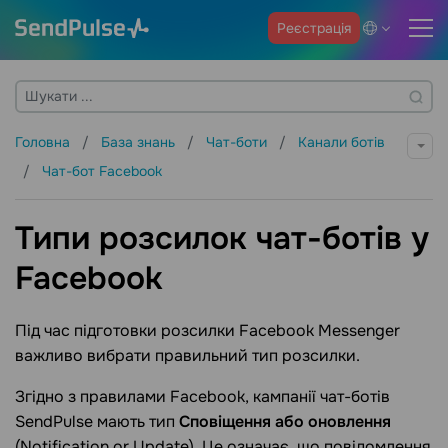
Реєстрація
Головна
База знань
Чат-боти
Канали ботів
Чат-бот Facebook
Типи розсилок чат-ботів у
Facebook
Під час підготовки розсилки Facebook Messenger
важливо вибрати правильний тип розсилки.
Згідно з правилами Facebook, кампанії чат-ботів
SendPulse мають тип
Сповіщення або оновлення
(Notification or Update). Це означає, що повідомлення