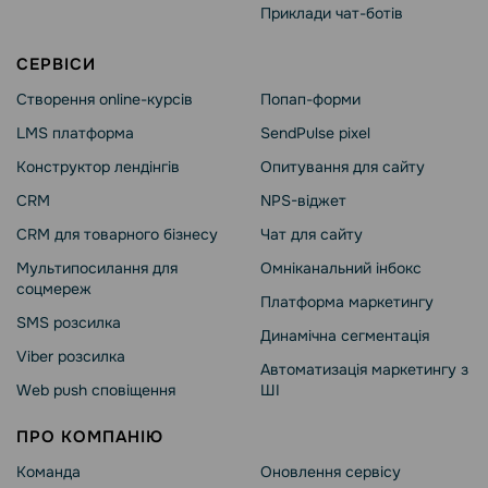
Приклади чат-ботів
СЕРВІСИ
Створення online-курсів
Попап-форми
LMS платформа
SendPulse pixel
Конструктор лендінгів
Опитування для сайту
CRM
NPS-віджет
CRM для товарного бізнесу
Чат для сайту
Мультипосилання для
Омніканальний інбокс
соцмереж
Платформа маркетингу
SMS розсилка
Динамічна сегментація
Viber розсилка
Автоматизація маркетингу з
Web push сповіщення
ШІ
ПРО КОМПАНІЮ
Команда
Оновлення сервісу