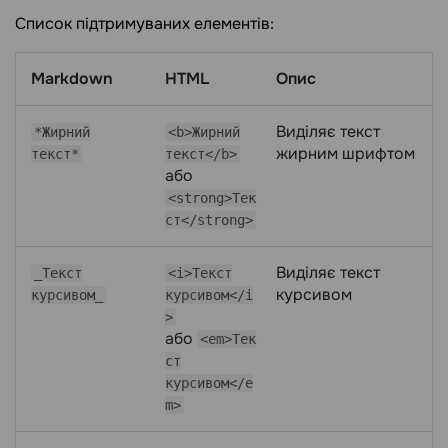
Список підтримуваних елементів:
Markdown
HTML
Опис
Виділяє текст
*Жирний
<b>Жирний
жирним шрифтом
текст*
текст</b>
або
<strong>Тек
ст</strong>
Виділяє текст
_Текст
<i>Текст
курсивом
курсивом_
курсивом</i
>
або
<em>Тек
ст
курсивом</e
m>