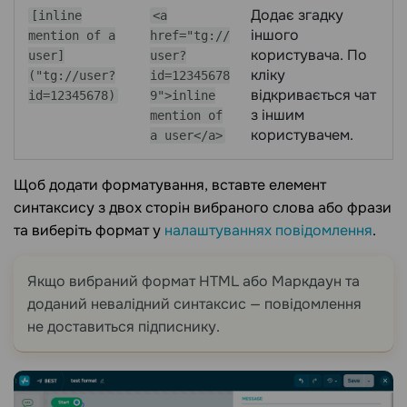
Додає згадку
[inline
<a
іншого
mention of a
href="tg://
користувача. По
user]
user?
кліку
("tg://user?
id=12345678
відкривається чат
id=12345678)
9">inline
з іншим
mention of
користувачем.
a user</a>
Щоб додати форматування, вставте елемент
синтаксису з двох сторін вибраного слова або фрази
та виберіть формат у
налаштуваннях повідомлення
.
Якщо вибраний формат HTML або Маркдаун та
доданий невалідний синтаксис — повідомлення
не доставиться підписнику.