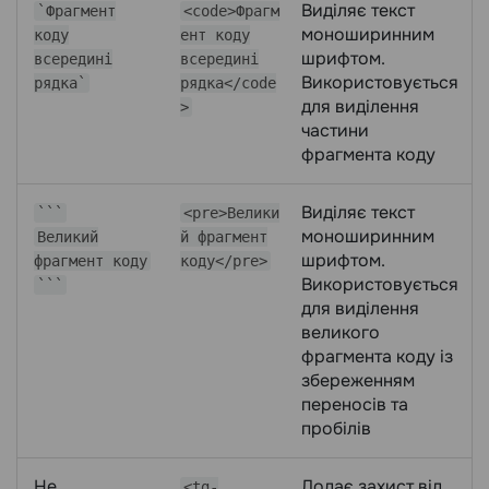
Виділяє текст
`Фрагмент
<code>Фрагм
моноширинним
коду
ент коду
шрифтом.
всередині
всередині
Використовується
рядка`
рядка</code
для виділення
>
частини
фрагмента коду
Виділяє текст
```
<pre>Велики
моноширинним
Великий
й фрагмент
шрифтом.
фрагмент коду
коду</pre>
Використовується
```
для виділення
великого
фрагмента коду із
збереженням
переносів та
пробілів
Не
Додає захист від
<tg-