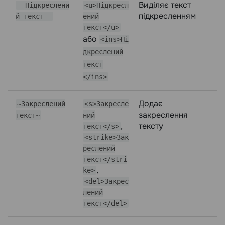
Виділяє текст
__Підкреслени
<u>Підкресл
підкресленням
й текст__
ений
текст</u>
або
<ins>Пі
дкреслений
текст
</ins>
Додає
~Закреслений
<s>Закресле
закреслення
текст~
ний
,
тексту
текст</s>
<strike>Зак
реслений
текст</stri
,
ke>
<del>Закрес
лений
текст</del>