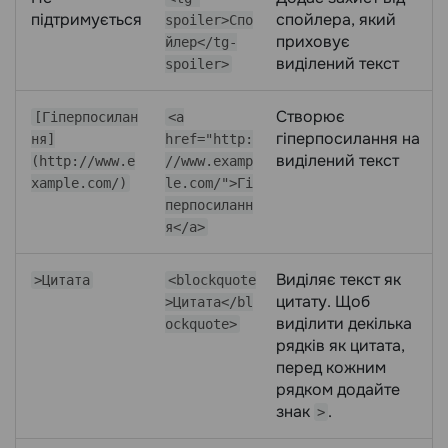
підтримується
спойлера, який
spoiler>Спо
приховує
йлер</tg-
виділений текст
spoiler>
Створює
[Гіперпосилан
<a
гіперпосилання на
ня]
href="http:
виділений текст
(http://www.e
//www.examp
xample.com/)
le.com/">Гі
перпосиланн
я</a>
Виділяє текст як
>Цитата
<blockquote
цитату. Щоб
>Цитата</bl
виділити декілька
ockquote>
рядків як цитата,
перед кожним
рядком додайте
знак
.
>