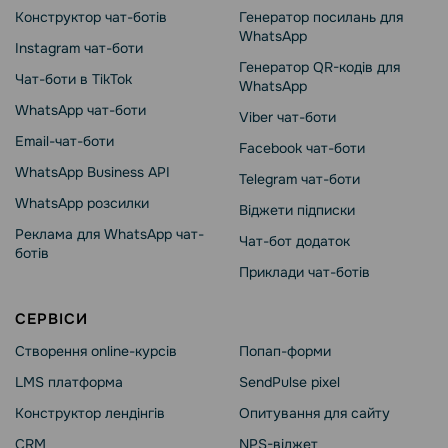
Конструктор чат-ботів
Генератор посилань для
WhatsApp
Instagram чат-боти
Генератор QR-кодів для
Чат-боти в TikTok
WhatsApp
WhatsApp чат-боти
Viber чат-боти
Email-чат-боти
Facebook чат-боти
WhatsApp Business API
Telegram чат-боти
WhatsApp розсилки
Віджети підписки
Реклама для WhatsApp чат-
Чат-бот додаток
ботів
Приклади чат-ботів
СЕРВІСИ
Створення online-курсів
Попап-форми
LMS платформа
SendPulse pixel
Конструктор лендінгів
Опитування для сайту
CRM
NPS-віджет