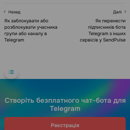
Назад
Далі
Як заблокувати або
Як перенести
розблокувати учасника
підписників бота
групи або каналу в
Telegram з інших
Telegram
сервісів у SendPulse
Створіть безплатного чат-бота для
Telegram
Реєстрація