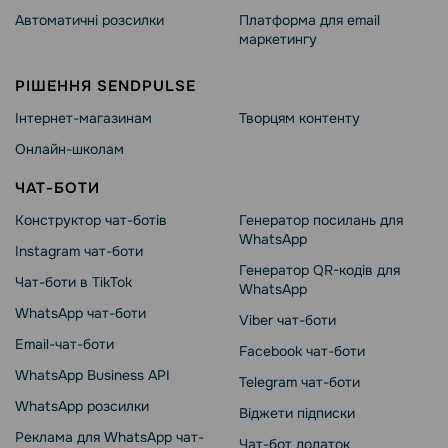
Автоматичні розсилки
Платформа для email
маркетингу
РІШЕННЯ SENDPULSE
Інтернет-магазинам
Творцям контенту
Онлайн-школам
ЧАТ-БОТИ
Конструктор чат-ботів
Генератор посилань для
WhatsApp
Instagram чат-боти
Генератор QR-кодів для
Чат-боти в TikTok
WhatsApp
WhatsApp чат-боти
Viber чат-боти
Email-чат-боти
Facebook чат-боти
WhatsApp Business API
Telegram чат-боти
WhatsApp розсилки
Віджети підписки
Реклама для WhatsApp чат-
Чат-бот додаток