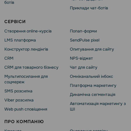
ботів
Приклади чат-ботів
СЕРВІСИ
Створення online-курсів
Попап-форми
LMS платформа
SendPulse pixel
Конструктор лендінгів
Опитування для сайту
CRM
NPS-віджет
CRM для товарного бізнесу
Чат для сайту
Мультипосилання для
Омніканальний інбокс
соцмереж
Платформа маркетингу
SMS розсилка
Динамічна сегментація
Viber розсилка
Автоматизація маркетингу з
Web push сповіщення
ШІ
ПРО КОМПАНІЮ