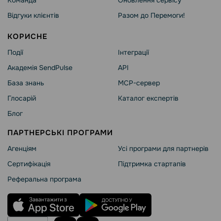
Команда
Оновлення сервісу
Відгуки клієнтів
Разом до Перемоги!
КОРИСНЕ
Події
Інтеграції
Академія SendPulse
API
База знань
MCP-сервер
Глосарій
Каталог експертів
Блог
ПАРТНЕРСЬКІ ПРОГРАМИ
Агенціям
Усі програми для партнерів
Сертифікація
Підтримка стартапів
Реферальна програма