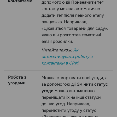
контактами
допомогою дії
Призначити тег
контакту можна автоматично
додати тег після певного етапу
ланцюжка. Наприклад,
«Цікавиться товарами для саду»,
якщо він розгортав тематичні
email розсилки.
Читайте також:
Як
автоматизувати роботу з
контактами в CRM
.
Робота з
Можна створювати нові угоди, а
угодами
за допомогою дії
Змінити статус
угоди
можна автоматично
переміщати їх на інші статуси
дошки угод. Наприклад,
перемістити угоду у статус
«Завершено», якщо студент