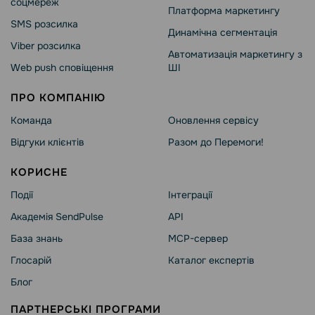
соцмереж
Платформа маркетингу
SMS розсилка
Динамічна сегментація
Viber розсилка
Автоматизація маркетингу з
Web push сповіщення
ШІ
ПРО КОМПАНІЮ
Команда
Оновлення сервісу
Відгуки клієнтів
Разом до Перемоги!
КОРИСНЕ
Події
Інтеграції
Академія SendPulse
API
База знань
MCP-сервер
Глосарій
Каталог експертів
Блог
ПАРТНЕРСЬКІ ПРОГРАМИ