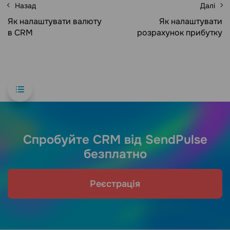
Назад
Далі
Як налаштувати валюту
Як налаштувати
в CRM
розрахунок прибутку
Спробуйте CRM від SendPulse
безплатно
Реєстрація