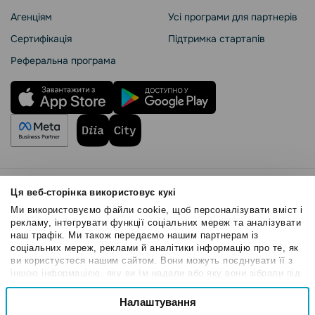
Агенціям
Усі програми для партнерів
Сертифікація
Підтримка стартапів
Реферальна програма
Правила користування
Ця веб-сторінка використовує кукі
Політика Cookies
Ми використовуємо файли cookie, щоб персоналізувати вміст і
Безпека SendPulse
рекламу, інтегрувати функції соціальних мереж та аналізувати
наш трафік. Ми також передаємо нашим партнерам із
Політика конфіденційності
соціальних мереж, реклами й аналітики інформацію про те, як
© 2015 - 2026. ТОВ «СендПульс». Всі права захищені
ви користуєтеся нашим сайтом. Вони можуть поєднувати її з
іншою інформацією, яку ви їм надали або яку вони зібрали під
час вашого користування їхніми службами.
Вибір
Налаштування
Необхідні
згоди