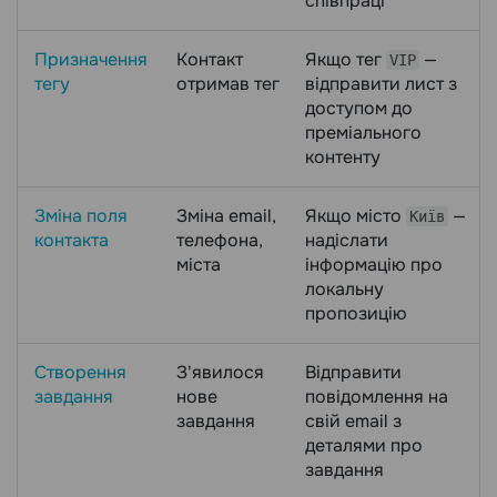
співпраці
Призначення
Контакт
Якщо тег
—
VIP
тегу
отримав тег
відправити лист з
доступом до
преміального
контенту
Зміна поля
Зміна email,
Якщо місто
—
Київ
контакта
телефона,
надіслати
міста
інформацію про
локальну
пропозицію
Створення
З'явилося
Відправити
завдання
нове
повідомлення на
завдання
свій email з
деталями про
завдання