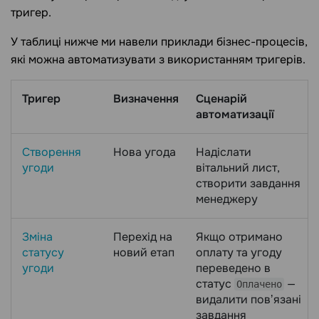
тригер.
У таблиці нижче ми навели приклади бізнес-процесів,
які можна автоматизувати з використанням тригерів.
Тригер
Визначення
Сценарій
автоматизації
Створення
Нова угода
Надіслати
угоди
вітальний лист,
створити завдання
менеджеру
Зміна
Перехід на
Якщо отримано
статусу
новий етап
оплату та угоду
угоди
переведено в
статус
—
Оплачено
видалити повʼязані
завдання