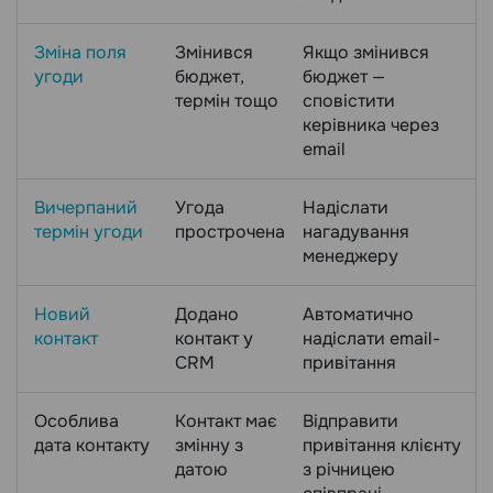
Зміна поля
Змінився
Якщо змінився
угоди
бюджет,
бюджет —
термін тощо
сповістити
керівника через
email
Вичерпаний
Угода
Надіслати
термін угоди
прострочена
нагадування
менеджеру
Новий
Додано
Автоматично
контакт
контакт у
надіслати email-
CRM
привітання
Особлива
Контакт має
Відправити
дата контакту
змінну з
привітання клієнту
датою
з річницею