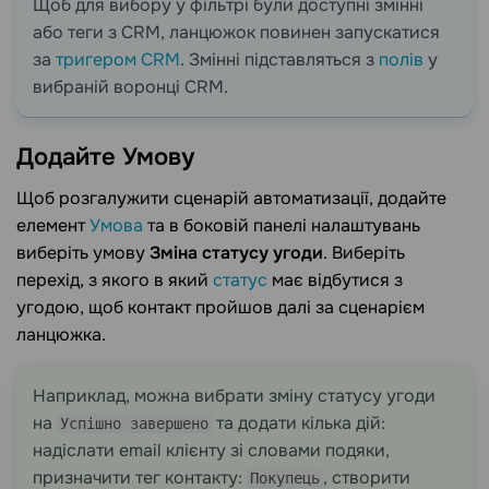
Щоб для вибору у фільтрі були доступні змінні
або теги з CRM, ланцюжок повинен запускатися
за
тригером CRM
. Змінні підставляться з
полів
у
вибраній воронці CRM.
Додайте
Умову
Щоб розгалужити сценарій автоматизації, додайте
елемент
Умова
та в боковій панелі налаштувань
виберіть умову
Зміна статусу угоди
. Виберіть
перехід, з якого в який
статус
має відбутися з
угодою, щоб контакт пройшов далі за сценарієм
ланцюжка.
Наприклад, можна вибрати зміну статусу угоди
на
та додати кілька дій:
Успішно завершено
надіслати email клієнту зі словами подяки,
призначити тег контакту:
, створити
Покупець