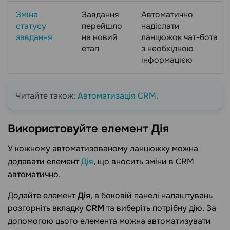
Зміна
Завдання
Автоматично
статусу
перейшло
надіслати
завдання
на новий
ланцюжок чат-бота
етап
з необхідною
інформацією
Читайте також:
Автоматизація CRM
.
Використовуйте елемент
Дія
У кожному автоматизованому ланцюжку можна
додавати елемент
Дія
, що вносить зміни в CRM
автоматично.
Додайте елемент
Дія
, в боковій панелі налаштувань
розгорніть вкладку
CRM
та виберіть потрібну дію. За
допомогою цього елемента можна автоматизувати