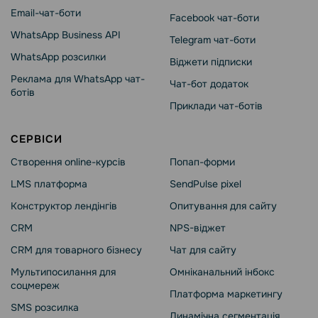
Email-чат-боти
Facebook чат-боти
WhatsApp Business API
Telegram чат-боти
WhatsApp розсилки
Віджети підписки
Реклама для WhatsApp чат-
Чат-бот додаток
ботів
Приклади чат-ботів
СЕРВІСИ
Створення online-курсів
Попап-форми
LMS платформа
SendPulse pixel
Конструктор лендінгів
Опитування для сайту
CRM
NPS-віджет
CRM для товарного бізнесу
Чат для сайту
Мультипосилання для
Омніканальний інбокс
соцмереж
Платформа маркетингу
SMS розсилка
Динамічна сегментація