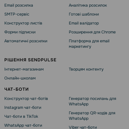
Email розсилка
Аналітика розсилок
SMTP-сервіс
Готові шаблони
Конструктор листів
Email валідатор
Форми підписки
Розширення для Chrome
Автоматичні розсилки
Платформа для email
маркетингу
РІШЕННЯ SENDPULSE
Інтернет-магазинам
Творцям контенту
Онлайн-школам
ЧАТ-БОТИ
Конструктор чат-ботів
Генератор посилань для
WhatsApp
Instagram чат-боти
Генератор QR-кодів для
Чат-боти в TikTok
WhatsApp
WhatsApp чат-боти
Viber чат-боти