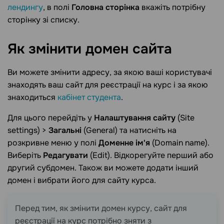
лендингу
, в полі
Головна сторінка
вкажіть потрібну
сторінку зі списку.
Як змінити домен
сайта
Ви можете змінити адресу, за якою ваші користувачі
знаходять ваш сайт для реєстрації на курс і за якою
знаходиться
кабінет студента
.
Для цього перейдіть у
Налаштування сайту
(Site
settings) >
Загальні
(General) та натисніть на
розкривне меню у полі
Доменне ім'я
(Domain name).
Виберіть
Редагувати
(Edit). Відкорегуйте перший або
другий субдомен. Також ви можете додати інший
домен і вибрати його для сайту курса.
Перед тим, як змінити домен курсу, сайт для
реєстрації на курс потрібно зняти з