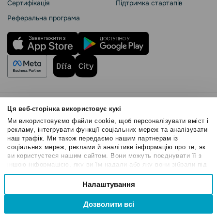
Сертифікація
Підтримка стартапів
Реферальна програма
Правила користування
Ця веб-сторінка використовує кукі
Політика Cookies
Ми використовуємо файли cookie, щоб персоналізувати вміст і
Безпека SendPulse
рекламу, інтегрувати функції соціальних мереж та аналізувати
наш трафік. Ми також передаємо нашим партнерам із
Політика конфіденційності
соціальних мереж, реклами й аналітики інформацію про те, як
© 2015 - 2026. ТОВ «СендПульс». Всі права захищені
ви користуєтеся нашим сайтом. Вони можуть поєднувати її з
іншою інформацією, яку ви їм надали або яку вони зібрали під
час вашого користування їхніми службами.
Вибір
Налаштування
Необхідні
згоди
Дозволити всі
Привілейовані