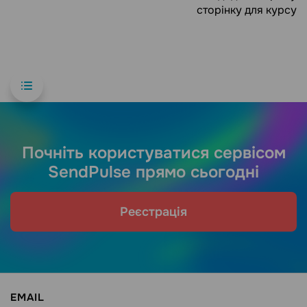
сторінку для курсу
Почніть користуватися сервісом
SendPulse прямо сьогодні
Реєстрація
EMAIL