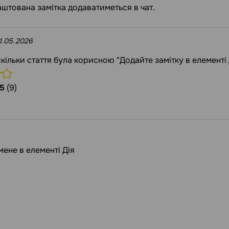
аштована замітка додаватиметься в чат.
1.05.2026
аскільки стаття була корисною "Додайте замітку в елементі 
5
(9)
мене в елементі Дія