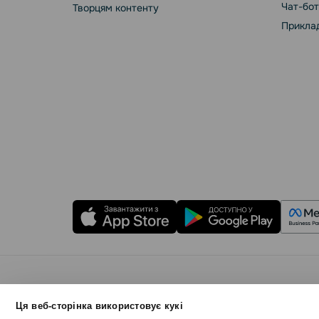
Чат-бот
Творцям контенту
Приклад
Правила користування
Політика Cookies
Бе
Ця веб-сторінка використовує кукі