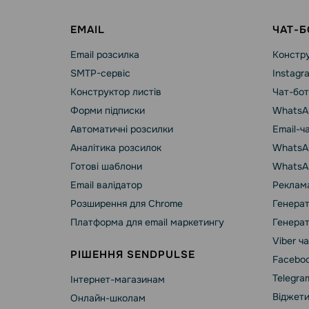
EMAIL
ЧАТ-Б
Email розсилка
Констру
SMTP-сервіс
Instagr
Конструктор листів
Чат-бот
Форми підписки
WhatsA
Автоматичні розсилки
Email-ч
Аналітика розсилок
WhatsAp
Готові шаблони
WhatsA
Email валідатор
Реклама
Розширення для Chrome
Генерат
Платформа для email маркетингу
Генерат
Viber ч
РІШЕННЯ SENDPULSE
Faceboo
Telegra
Інтернет-магазинам
Віджети
Онлайн-школам