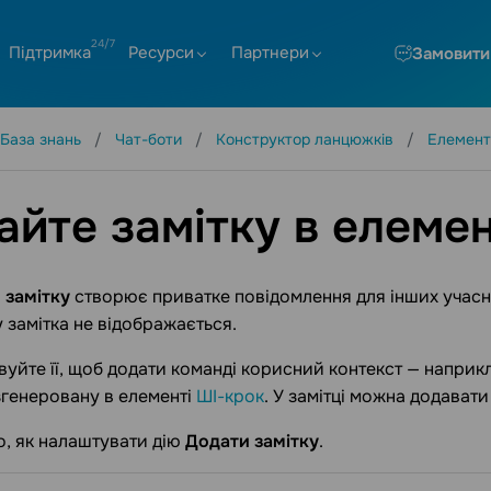
Підтримка
Ресурси
Партнери
Замовити
База знань
Чат-боти
Конструктор ланцюжків
Елемент
айте замітку в елемен
 замітку
створює приватке повідомлення для інших учасни
 замітка не відображається.
уйте її, щоб додати команді корисний контекст — наприк
 згенеровану в елементі
ШІ-крок
. У замітці можна додавати 
, як налаштувати дію
Додати замітку
.