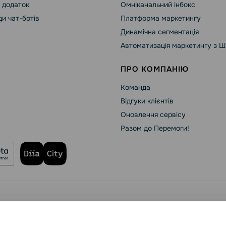
 додаток
Омніканальний інбокс
и чат-ботів
Платформа маркетингу
Динамічна сегментація
Автоматизація маркетингу з Ш
ПРО КОМПАНІЮ
Команда
Відгуки клієнтів
Оновлення сервісу
Разом до Перемоги!
зпека SendPulse
Політика конфіденційності