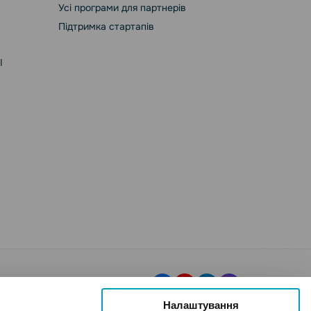
Усі програми для партнерів
Підтримка стартапів
І
Налаштування