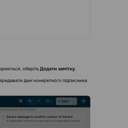
дкриються, оберіть
Додати замітку
.
 передавати дані конкретного підписника