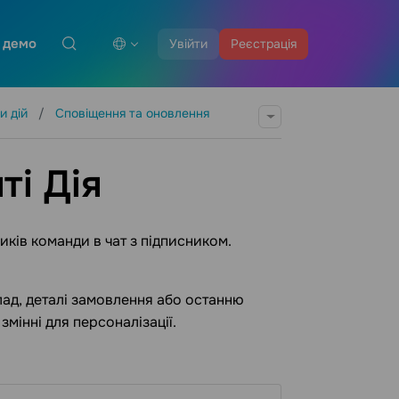
 демо
Увійти
Реєстрація
и дій
Сповіщення та оновлення
ті Дія
ків команди в чат з підписником.
лад, деталі замовлення або останню
змінні для персоналізації.