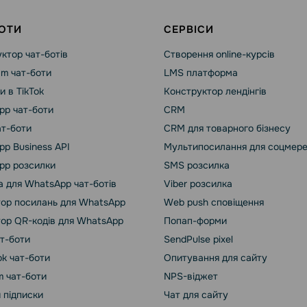
ОТИ
СЕРВІСИ
ктор чат-ботів
Створення online-курсів
am чат-боти
LMS платформа
и в TikTok
Конструктор лендінгів
pp чат-боти
CRM
ат-боти
CRM для товарного бізнесу
p Business API
Мультипосилання для соцмер
pp розсилки
SMS розсилка
 для WhatsApp чат-ботів
Viber розсилка
ор посилань для WhatsApp
Web push сповіщення
ор QR-кодів для WhatsApp
Попап-форми
ат-боти
SendPulse pixel
k чат-боти
Опитування для сайту
m чат-боти
NPS-віджет
 підписки
Чат для сайту