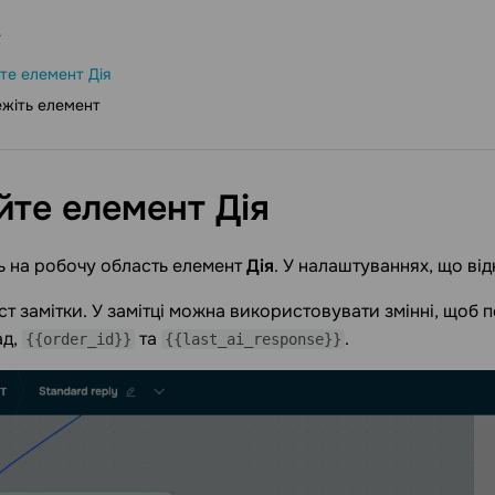
те елемент Дія
жіть елемент
йте елемент
Дія
ь на робочу область елемент
Дія
. У налаштуваннях, що ві
кст замітки. У замітці можна використовувати змінні, щоб
ад,
та
.
{{order_id}}
{{last_ai_response}}