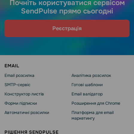
Почніть користуватися сервісом
SendPulse прямо сьогодні
Реєстрація
EMAIL
Email розсилка
Аналітика розсилок
SMTP-сервіс
Готові шаблони
Конструктор листів
Email валідатор
Форми підписки
Розширення для Chrome
Автоматичні розсилки
Платформа для email
маркетингу
РІШЕННЯ SENDPULSE