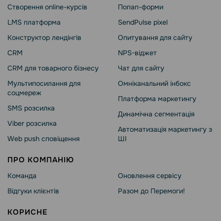
Створення online-курсів
Попап-форми
LMS платформа
SendPulse pixel
Конструктор лендінгів
Опитування для сайту
CRM
NPS-віджет
CRM для товарного бізнесу
Чат для сайту
Мультипосилання для
Омніканальний інбокс
соцмереж
Платформа маркетингу
SMS розсилка
Динамічна сегментація
Viber розсилка
Автоматизація маркетингу з
Web push сповіщення
ШІ
ПРО КОМПАНІЮ
Команда
Оновлення сервісу
Відгуки клієнтів
Разом до Перемоги!
КОРИСНЕ