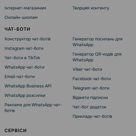
Інтернет-магазинам
Творцям контенту
Онлайн-школам
ЧАТ-БОТИ
Конструктор чат-ботів
Генератор посилань для
WhatsApp
Instagram чат-боти
Генератор QR-кодів для
Чат-боти в TikTok
WhatsApp
WhatsApp чат-боти
Viber чат-боти
Email-чат-боти
Facebook чат-боти
WhatsApp Business API
Telegram чат-боти
WhatsApp розсилки
Віджети підписки
Реклама для WhatsApp чат-
Чат-бот додаток
ботів
Приклади чат-ботів
СЕРВІСИ