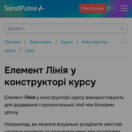
Реєстрація
Головна
База знань
Курси
Конструктор
курсу
Урок
Елемент Лінія у
конструкторі курсу
Елемент
Лінія
у конструкторі курсу використовують
для додавання горизонтальної лінії між блоками
уроку.
Наприклад, ви можете візуально розділити змістові
частини контенту та позначити межі між розділами