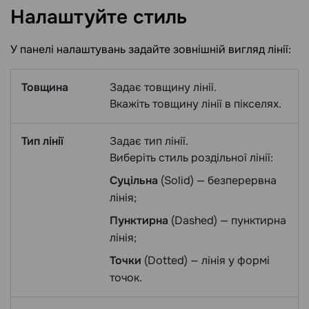
Налаштуйте
стиль
У панелі налаштувань задайте зовнішній вигляд лінії:
Товщина
Задає товщину лінії.
Вкажіть товщину лінії в пікселях.
Тип лінії
Задає тип лінії.
Виберіть стиль роздільної лінії:
Суцільна
(Solid) — безперервна
лінія;
Пунктирна
(Dashed) — пунктирна
лінія;
Точки
(Dotted) — лінія у формі
точок.