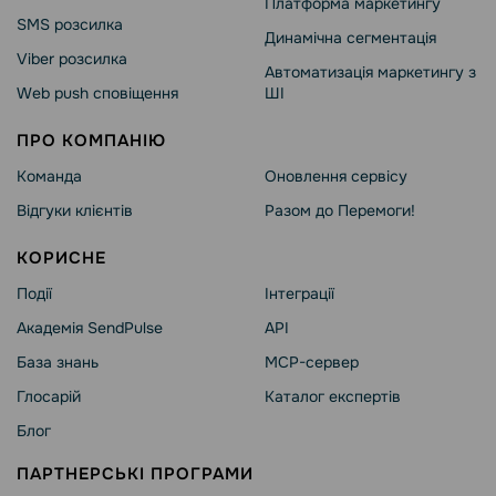
Платформа маркетингу
SMS розсилка
Динамічна сегментація
Viber розсилка
Автоматизація маркетингу з
Web push сповіщення
ШІ
ПРО КОМПАНІЮ
Команда
Оновлення сервісу
Відгуки клієнтів
Разом до Перемоги!
КОРИСНЕ
Події
Інтеграції
Академія SendPulse
API
База знань
MCP-сервер
Глосарій
Каталог експертів
Блог
ПАРТНЕРСЬКІ ПРОГРАМИ