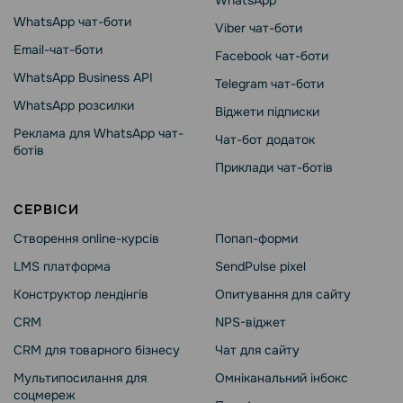
WhatsApp чат-боти
Viber чат-боти
Email-чат-боти
Facebook чат-боти
WhatsApp Business API
Telegram чат-боти
WhatsApp розсилки
Віджети підписки
Реклама для WhatsApp чат-
Чат-бот додаток
ботів
Приклади чат-ботів
СЕРВІСИ
Створення online-курсів
Попап-форми
LMS платформа
SendPulse pixel
Конструктор лендінгів
Опитування для сайту
CRM
NPS-віджет
CRM для товарного бізнесу
Чат для сайту
Мультипосилання для
Омніканальний інбокс
соцмереж