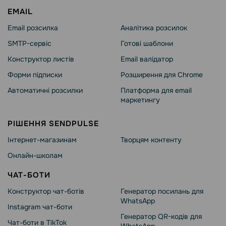
EMAIL
Email розсилка
Аналітика розсилок
SMTP-сервіс
Готові шаблони
Конструктор листів
Email валідатор
Форми підписки
Розширення для Chrome
Автоматичні розсилки
Платформа для email
маркетингу
РІШЕННЯ SENDPULSE
Інтернет-магазинам
Творцям контенту
Онлайн-школам
ЧАТ-БОТИ
Конструктор чат-ботів
Генератор посилань для
WhatsApp
Instagram чат-боти
Генератор QR-кодів для
Чат-боти в TikTok
WhatsApp