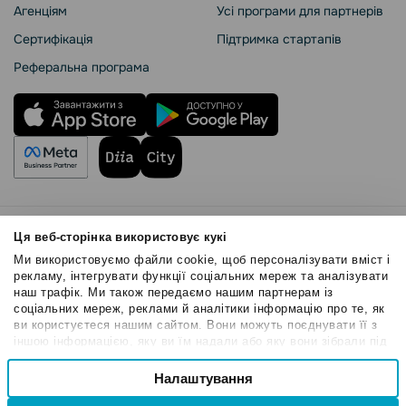
Агенціям
Усі програми для партнерів
Сертифікація
Підтримка стартапів
Реферальна програма
Правила користування
Ця веб-сторінка використовує кукі
Політика Cookies
Ми використовуємо файли cookie, щоб персоналізувати вміст і
Безпека SendPulse
рекламу, інтегрувати функції соціальних мереж та аналізувати
наш трафік. Ми також передаємо нашим партнерам із
Політика конфіденційності
соціальних мереж, реклами й аналітики інформацію про те, як
© 2015 - 2026. ТОВ «СендПульс». Всі права захищені
ви користуєтеся нашим сайтом. Вони можуть поєднувати її з
іншою інформацією, яку ви їм надали або яку вони зібрали під
час вашого користування їхніми службами.
Вибір
Налаштування
Необхідні
згоди