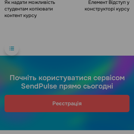
Як надати можливість
Елемент Відступ у
студентам копіювати
конструкторі курсу
контент курсу
Почніть користуватися сервісом
SendPulse прямо сьогодні
Реєстрація