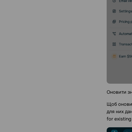
Оновити зн
Щоб оновит
для них да
for existin