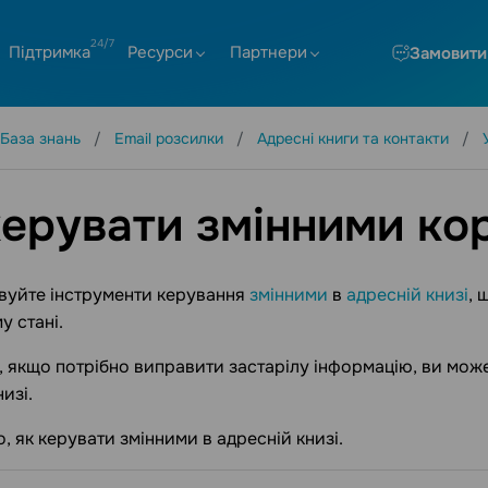
Підтримка
Ресурси
Партнери
Замовити
База знань
Email розсилки
Адресні книги та контакти
керувати змінними ко
вуйте інструменти керування
змінними
в
адресній книзі
, 
у стані.
 якщо потрібно виправити застарілу інформацію, ви мож
изі.
, як керувати змінними в адресній книзі.