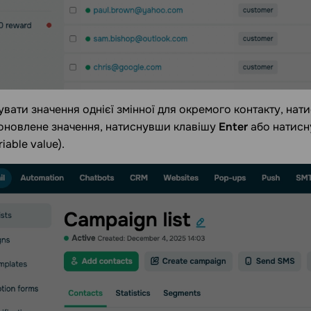
вати значення однієї змінної для окремого контакту, натис
оновлене значення, натиснувши клавішу
Enter
або натисн
iable value).