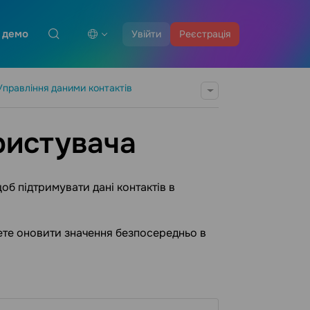
 демо
Увійти
Реєстрація
Управління даними контактів
ристувача
щоб підтримувати дані контактів в
ете оновити значення безпосередньо в