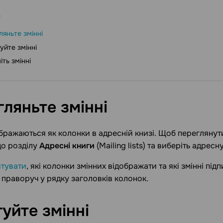
ляньте змінні
уйте змінні
іть змінні
гляньте
змінні
ображаються як колонки в адресній книзі. Щоб переглянути 
до розділу
Адресні книги
(Mailing lists) та виберіть адресн
тувати
, які колонки змінних відображати та які змінні пі
 праворуч у рядку заголовків колонок.
гуйте
змінні