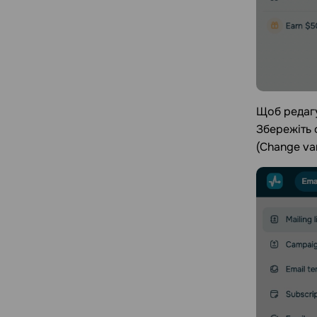
Щоб редагу
Збережіть 
(Change var