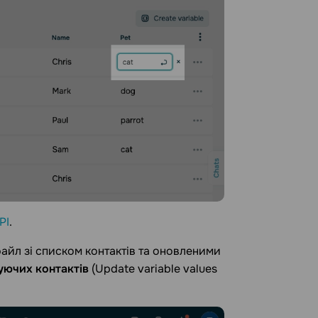
PI
.
файл зі списком контактів та оновленими
уючих контактів
(Update variable values ​​