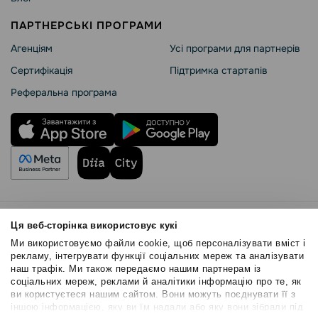
ПАРТНЕРСЬКІ ПРОГРАМИ
Агенціям
Усі програми для партнерів
Сертифікація
Підтримка стартапів
Реферальна програма
Правила користування
Ця веб-сторінка використовує кукі
Політика Cookies
Ми використовуємо файли cookie, щоб персоналізувати вміст і
Безпека SendPulse
рекламу, інтегрувати функції соціальних мереж та аналізувати
наш трафік. Ми також передаємо нашим партнерам із
Політика конфіденційності
соціальних мереж, реклами й аналітики інформацію про те, як
© 2015 - 2026. ТОВ «СендПульс». Всі права захищені
ви користуєтеся нашим сайтом. Вони можуть поєднувати її з
іншою інформацією, яку ви їм надали або яку вони зібрали під