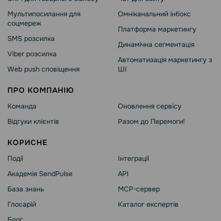
Мультипосилання для
Омніканальний інбокс
соцмереж
Платформа маркетингу
SMS розсилка
Динамічна сегментація
Viber розсилка
Автоматизація маркетингу з
Web push сповіщення
ШІ
ПРО КОМПАНІЮ
Команда
Оновлення сервісу
Відгуки клієнтів
Разом до Перемоги!
КОРИСНЕ
Події
Інтеграції
Академія SendPulse
API
База знань
MCP-сервер
Глосарій
Каталог експертів
Блог