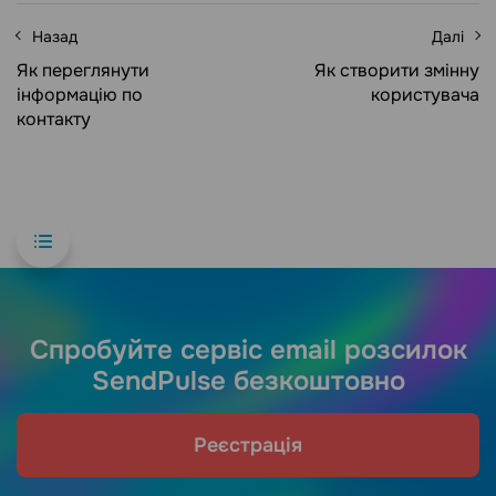
Назад
Далі
Як переглянути
Як створити змінну
інформацію по
користувача
контакту
Спробуйте сервіс email розсилок
SendPulse безкоштовно
Реєстрація