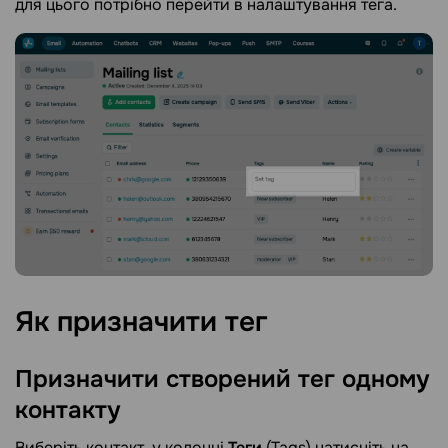
для цього потрібно перейти в налаштування тега.
Як призначити
тег
Призначити створений тег одному
контакту
Виберіть контакт, у колонці
Теги
(Tags) натисніть на