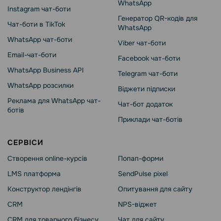
WhatsApp
Instagram чат-боти
Генератор QR-кодів для
Чат-боти в TikTok
WhatsApp
WhatsApp чат-боти
Viber чат-боти
Email-чат-боти
Facebook чат-боти
WhatsApp Business API
Telegram чат-боти
WhatsApp розсилки
Віджети підписки
Реклама для WhatsApp чат-
Чат-бот додаток
ботів
Приклади чат-ботів
СЕРВІСИ
Створення online-курсів
Попап-форми
LMS платформа
SendPulse pixel
Конструктор лендінгів
Опитування для сайту
CRM
NPS-віджет
CRM для товарного бізнесу
Чат для сайту