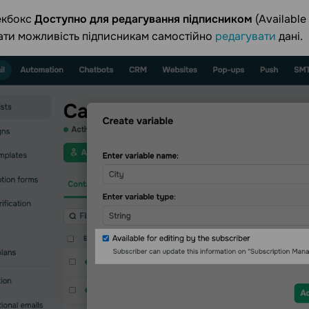
екбокс
Доступно для редагування підписником
(Available 
ати можливість підписникам самостійно
редагувати
дані.