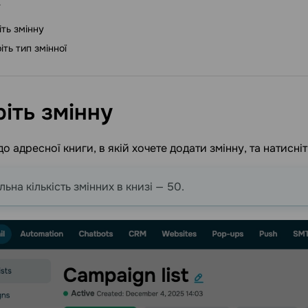
іть змінну
іть тип змінної
ріть
змінну
о адресної книги, в якій хочете додати змінну, та натисні
на кількість змінних в книзі — 50.