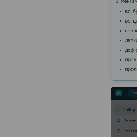
В імені 
всі 
всі 
крап
лапк
дефі
прав
проб