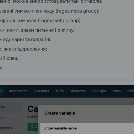
змінної можна використовувати такі символи:
буквені символи юнікоду (regex meta group);
цифрові символи (regex meta group);
ки, коми, знаки питання і оклику;
и одинарні та подвійні;
с, знак підкреслення;
ий слеш;
іл.