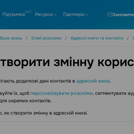
Підтримка
Ресурси
Партнери
Замовити
База знань
Email розсилки
Адресні книги та контакти
створити змінну кори
ігають додаткові дані контактів в
адресній книзі
.
уйте їх, щоб
персоналізувати розсилки
, сегментувати а
ля окремих контактів.
, як створити змінну в адресній книзі.