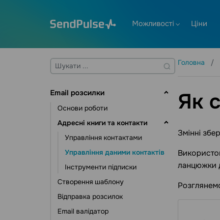
Можливості
Ціни
Головна
Email розсилки
Як 
Основи роботи
Адресні книги та контакти
Змінні збер
Управління контактами
Управління даними контактів
Використов
ланцюжки д
Інструменти підписки
Створення шаблону
Розглянемо
Відправка розсилок
Email валідатор