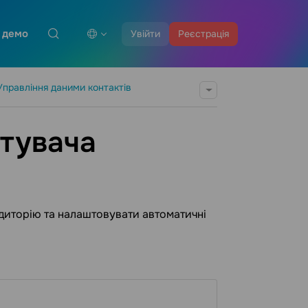
 демо
Увійти
Реєстрація
Управління даними контактів
стувача
удиторію та налаштовувати автоматичні