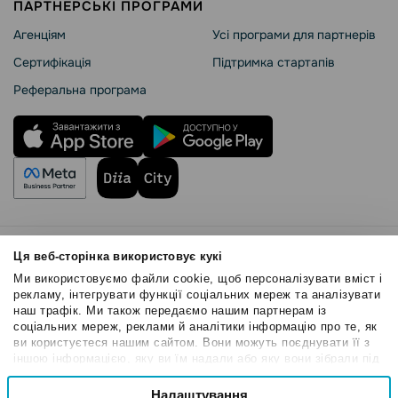
ПАРТНЕРСЬКІ ПРОГРАМИ
Агенціям
Усі програми для партнерів
Сертифікація
Підтримка стартапів
Реферальна програма
Правила користування
Ця веб-сторінка використовує кукі
Політика Cookies
Ми використовуємо файли cookie, щоб персоналізувати вміст і
Безпека SendPulse
рекламу, інтегрувати функції соціальних мереж та аналізувати
наш трафік. Ми також передаємо нашим партнерам із
Політика конфіденційності
соціальних мереж, реклами й аналітики інформацію про те, як
© 2015 - 2026. ТОВ «СендПульс». Всі права захищені
ви користуєтеся нашим сайтом. Вони можуть поєднувати її з
іншою інформацією, яку ви їм надали або яку вони зібрали під
час вашого користування їхніми службами.
Вибір
Налаштування
Необхідні