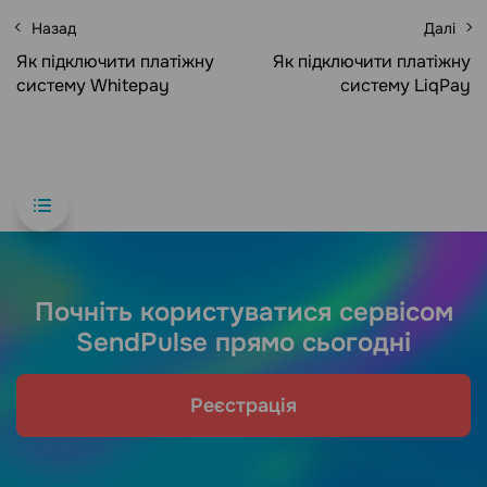
Назад
Далі
Як підключити платіжну
Як підключити платіжну
систему Whitepay
систему LiqPay
Почніть користуватися сервісом
SendPulse прямо сьогодні
Реєстрація