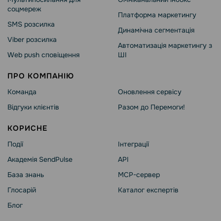
соцмереж
Платформа маркетингу
SMS розсилка
Динамічна сегментація
Viber розсилка
Автоматизація маркетингу з
Web push сповіщення
ШІ
ПРО КОМПАНІЮ
Команда
Оновлення сервісу
Відгуки клієнтів
Разом до Перемоги!
КОРИСНЕ
Події
Інтеграції
Академія SendPulse
API
База знань
MCP-сервер
Глосарій
Каталог експертів
Блог