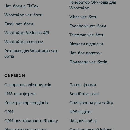
Генератор QR-кодів для
Чат-боти в TikTok
WhatsApp
WhatsApp чат-боти
Viber чат-боти
Email-чат-боти
Facebook чат-боти
WhatsApp Business API
Telegram чат-боти
WhatsApp розсилки
Віджети підписки
Реклама для WhatsApp чат-
Чат-бот додаток
ботів
Приклади чат-ботів
СЕРВІСИ
Створення online-курсів
Попап-форми
LMS платформа
SendPulse pixel
Конструктор лендінгів
Опитування для сайту
CRM
NPS-віджет
CRM для товарного бізнесу
Чат для сайту
Мультипосилання для
Омніканальний інбокс