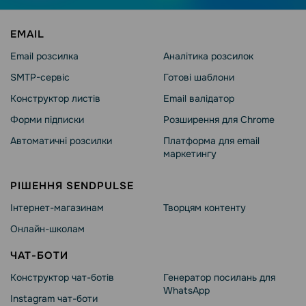
EMAIL
Email розсилка
Аналітика розсилок
SMTP-сервіс
Готові шаблони
Конструктор листів
Email валідатор
Форми підписки
Розширення для Chrome
Автоматичні розсилки
Платформа для email
маркетингу
РІШЕННЯ SENDPULSE
Інтернет-магазинам
Творцям контенту
Онлайн-школам
ЧАТ-БОТИ
Конструктор чат-ботів
Генератор посилань для
WhatsApp
Instagram чат-боти