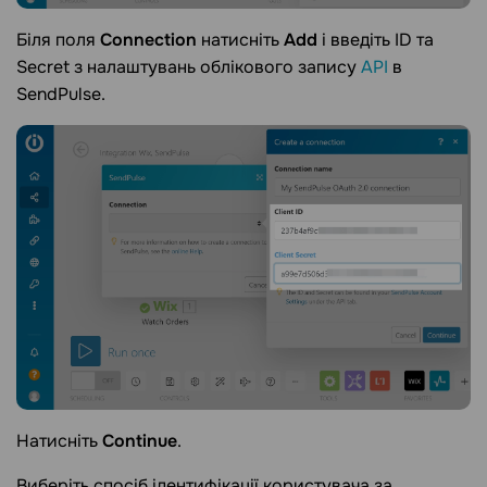
Біля поля
Connection
натисніть
Add
і введіть ID та
Secret з налаштувань облікового запису
API
в
SendPulse.
Натисніть
Continue
.
Виберіть спосіб ідентифікації користувача за