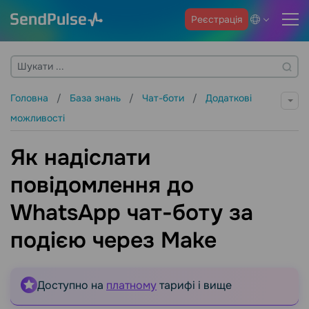
Реєстрація
Головна
База знань
Чат-боти
Додаткові
можливості
Як надіслати
повідомлення до
WhatsApp чат-боту за
подією через Make
Доступно на
платному
тарифі і вище