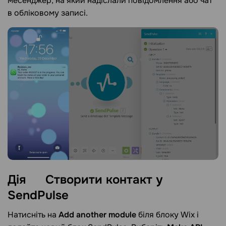
месенджер, на який надіслали повідомлення або чат
в обліковому записі.
Дія
Створити контакт у
SendPulse
Натисніть на
Add another module
біля блоку Wix і