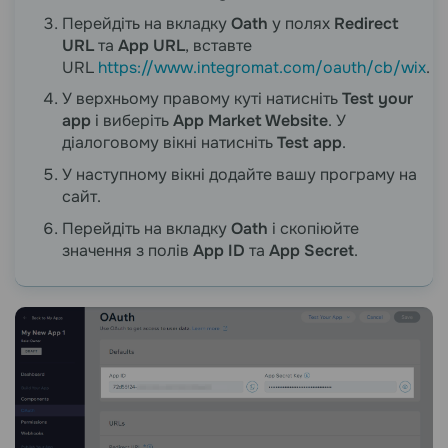
Перейдіть на вкладку
Oath
у полях
Redirect
URL
та
App URL
, вставте
URL
https://www.integromat.com/oauth/cb/wix
.
У верхньому правому куті натисніть
Test your
app
і виберіть
App Market Website
. У
діалоговому вікні натисніть
Test app
.
У наступному вікні додайте вашу програму на
сайт.
Перейдіть на вкладку
Oath
і скопіюйте
значення з полів
App ID
та
App Secret
.