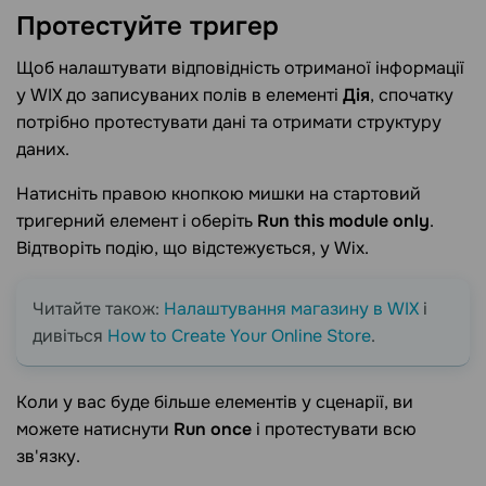
Протестуйте
тригер
Щоб налаштувати відповідність отриманої інформації
у WIX до записуваних полів в елементі
Дія
, спочатку
потрібно протестувати дані та отримати структуру
даних.
Натисніть правою кнопкою мишки на стартовий
тригерний елемент і оберіть
Run this module only
.
Відтворіть подію, що відстежується, у Wix.
Читайте також:
Налаштування магазину в WIX
і
дивіться
How to Create Your Online Store
.
Коли у вас буде більше елементів у сценарії, ви
можете натиснути
Run once
і протестувати всю
зв'язку.