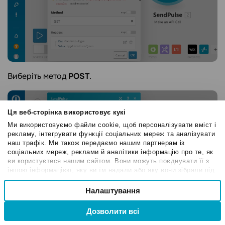
Виберіть метод
POST
.
Ця веб-сторінка використовує кукі
Ми використовуємо файли cookie, щоб персоналізувати вміст і
рекламу, інтегрувати функції соціальних мереж та аналізувати
наш трафік. Ми також передаємо нашим партнерам із
соціальних мереж, реклами й аналітики інформацію про те, як
ви користуєтеся нашим сайтом. Вони можуть поєднувати її з
іншою інформацією, яку ви їм надали або яку вони зібрали під
час вашого користування їхніми службами.
Вибір
Налаштування
Необхідні
згоди
Дозволити всі
Привілейовані