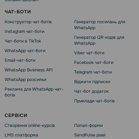
ЧАТ-БОТИ
Конструктор чат-ботів
Генератор посилань для
WhatsApp
Instagram чат-боти
Генератор QR-кодів для
Чат-боти в TikTok
WhatsApp
WhatsApp чат-боти
Viber чат-боти
Email-чат-боти
Facebook чат-боти
WhatsApp Business API
Telegram чат-боти
WhatsApp розсилки
Віджети підписки
Реклама для WhatsApp чат-
Чат-бот додаток
ботів
Приклади чат-ботів
СЕРВІСИ
Створення online-курсів
Попап-форми
LMS платформа
SendPulse pixel