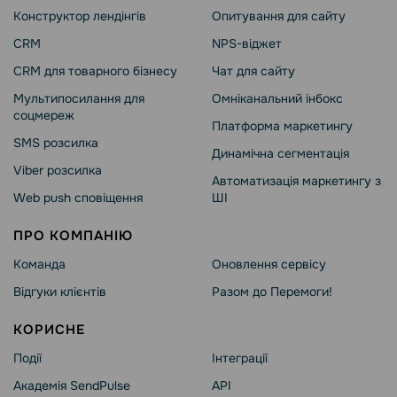
Конструктор лендінгів
Опитування для сайту
CRM
NPS-віджет
CRM для товарного бізнесу
Чат для сайту
Мультипосилання для
Омніканальний інбокс
соцмереж
Платформа маркетингу
SMS розсилка
Динамічна сегментація
Viber розсилка
Автоматизація маркетингу з
Web push сповіщення
ШІ
ПРО КОМПАНІЮ
Команда
Оновлення сервісу
Відгуки клієнтів
Разом до Перемоги!
КОРИСНЕ
Події
Інтеграції
Академія SendPulse
API