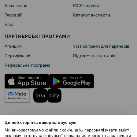
База знань
MCP-сервер
Глосарій
Каталог експертів
Блог
ПАРТНЕРСЬКІ ПРОГРАМИ
Агенціям
Усі програми для партнерів
Сертифікація
Підтримка стартапів
Реферальна програма
Правила користування
Ця веб-сторінка використовує кукі
Політика Cookies
Ми використовуємо файли cookie, щоб персоналізувати вміст і
Безпека SendPulse
рекламу, інтегрувати функції соціальних мереж та аналізувати