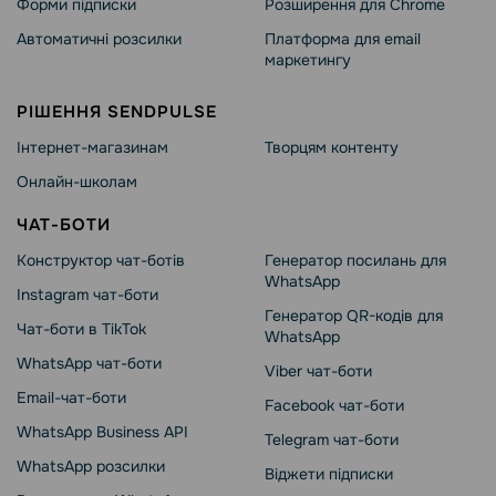
Форми підписки
Розширення для Chrome
Автоматичні розсилки
Платформа для email
маркетингу
РІШЕННЯ SENDPULSE
Інтернет-магазинам
Творцям контенту
Онлайн-школам
ЧАТ-БОТИ
Конструктор чат-ботів
Генератор посилань для
WhatsApp
Instagram чат-боти
Генератор QR-кодів для
Чат-боти в TikTok
WhatsApp
WhatsApp чат-боти
Viber чат-боти
Email-чат-боти
Facebook чат-боти
WhatsApp Business API
Telegram чат-боти
WhatsApp розсилки
Віджети підписки