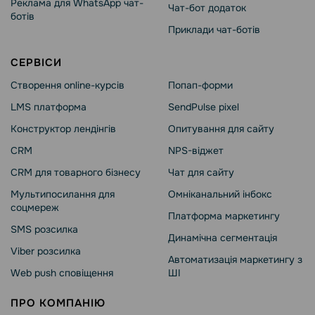
Реклама для WhatsApp чат-
Чат-бот додаток
ботів
Приклади чат-ботів
СЕРВІСИ
Створення online-курсів
Попап-форми
LMS платформа
SendPulse pixel
Конструктор лендінгів
Опитування для сайту
CRM
NPS-віджет
CRM для товарного бізнесу
Чат для сайту
Мультипосилання для
Омніканальний інбокс
соцмереж
Платформа маркетингу
SMS розсилка
Динамічна сегментація
Viber розсилка
Автоматизація маркетингу з
Web push сповіщення
ШІ
ПРО КОМПАНІЮ