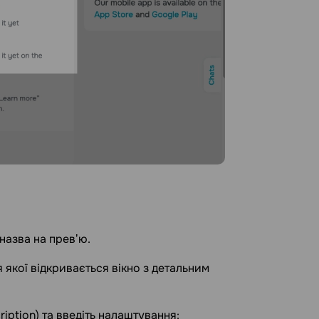
назва на превʼю.
 якої відкривається вікно з детальним
ription) та введіть налаштування: