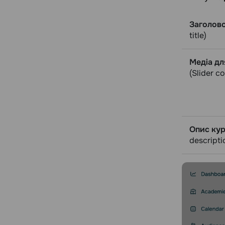
Заголов
title)
Медiа дл
(Slider c
Опис ку
descripti