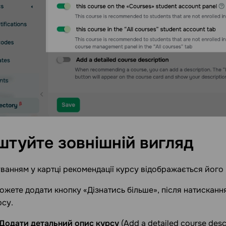
штуйте зовнішній
вигляд
ванням у картці рекомендації курсу відображається його 
ожете додати кнопку «Дізнатись більше», після натискання
рсу.
Додати детальний опис курсу
(Add a detailed course desc