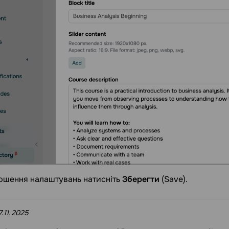
ршення налаштувань натисніть
Зберегти
(Save).
7.11.2025