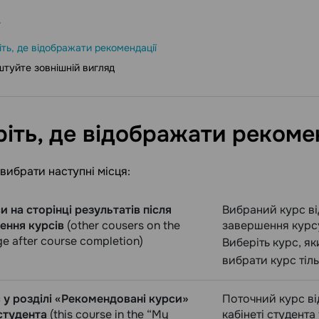
іть, де відображати рекомендації
туйте зовнішній вигляд
іть, де відображати
рекомен
вибрати наступні місця:
и на сторінці результатів після
Вибраний курс ві
ення курсів
(other cousers on the
завершення курс
ge after course completion)
Виберіть курс, я
вибрати курс тіл
 у розділі «Рекомендовані курси»
Поточний курс ві
 студента
(this course in the “My
кабінеті студента