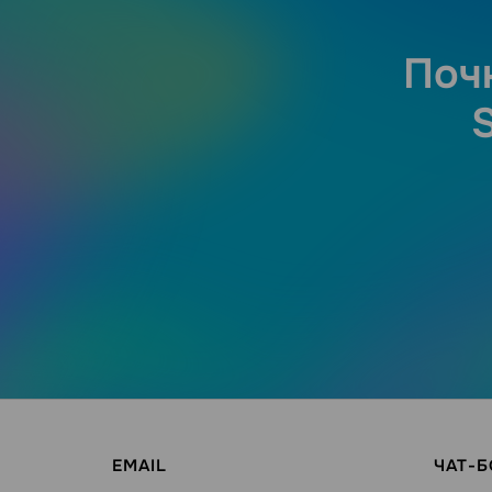
Почн
EMAIL
ЧАТ-Б