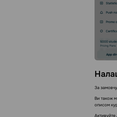
Нала
За замовчу
Ви також м
описом ку
Активуйте