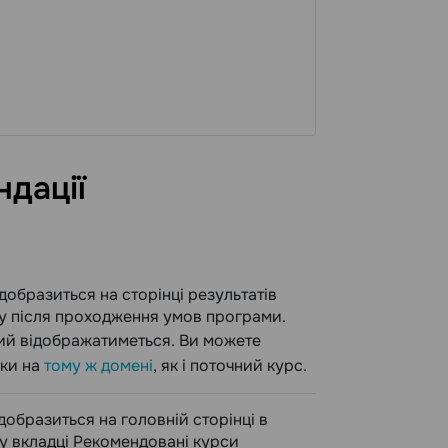
дації
добразиться на сторінці результатів
у після проходження умов програми.
кий відображатиметься. Ви можете
ьки на
тому ж домені
, як і поточний курс.
добразиться на головній сторінці в
 у вкладці Рекомендовані курси