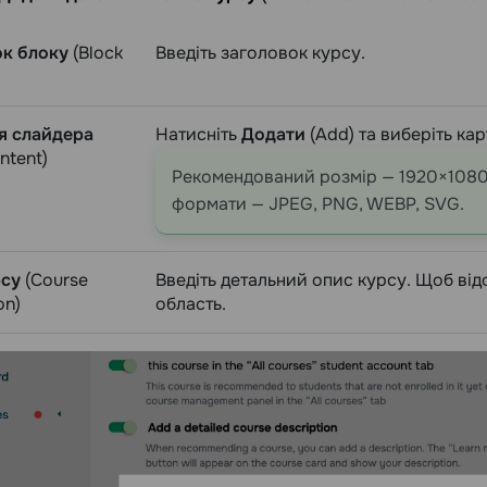
ок блоку
(Block
Введіть заголовок курсу.
я слайдера
Натисніть
Додати
(Add) та виберіть кар
ontent)
Рекомендований розмір — 1920×1080 p
формати — JPEG, PNG, WEBP, SVG.
рсу
(Course
Введіть детальний опис курсу. Щоб від
on)
область.