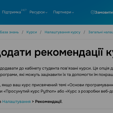
Підтримка
Ресурси
Партнери
Замовити
База знань
Курси
Налаштування курсу
Загальні нала
додати рекомендації 
додавати до кабінету студента пов'язані курси. Ця опція
програми, які можуть зацікавити їх та допомогти їм покра
 якщо ваш курс присвячений темі «Основи програмування
и «Просунутий курс Python» або «Курс з розробки веб-до
 в
Налаштування
> Рекомендації
.