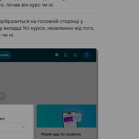
о, почав він курс чи ні.
добразиться на головній сторінці у
 у вкладці Усі курси, незалежно від того,
 чи ні.