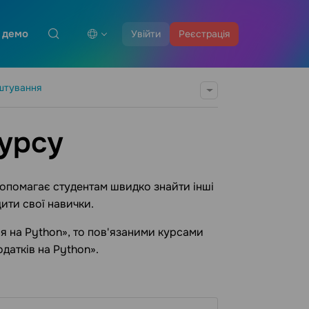
 демо
Увійти
Реєстрація
штування
курсу
 допомагає студентам швидко знайти інші
щити свої навички.
 на Python», то пов'язаними курсами
датків на Python».