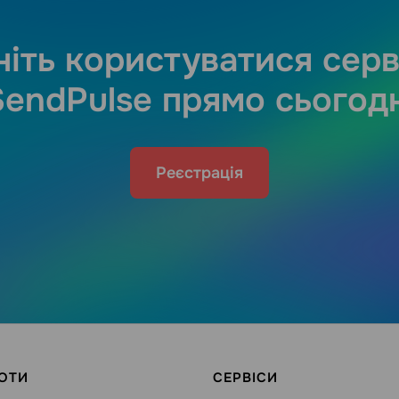
іть користуватися сер
SendPulse прямо сьогодн
Реєстрація
ОТИ
СЕРВІСИ