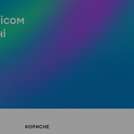
вісом
і
КОРИСНЕ