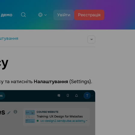
 демо
Увійти
Реєстрація
штування
су
у та натисніть
Налаштування
(Settings).