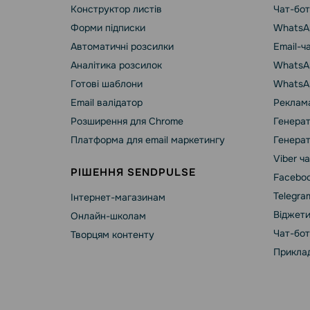
Конструктор листів
Чат-бот
Форми підписки
WhatsA
Автоматичні розсилки
Email-ч
Аналітика розсилок
WhatsAp
Готові шаблони
WhatsA
Email валідатор
Реклама
Розширення для Chrome
Генерат
Платформа для email маркетингу
Генерат
Viber ч
РІШЕННЯ SENDPULSE
Faceboo
Telegra
Інтернет-магазинам
Віджети
Онлайн-школам
Чат-бот
Творцям контенту
Приклад