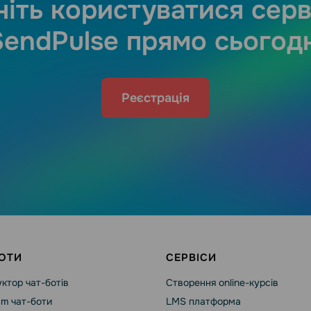
іть користуватися сер
SendPulse прямо сьогодн
Реєстрація
ОТИ
СЕРВІСИ
ктор чат-ботів
Створення online-курсів
am чат-боти
LMS платформа