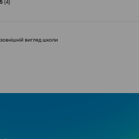
5
(4)
 зовнішній вигляд школи