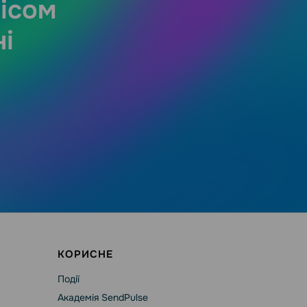
вісом
і
КОРИСНЕ
Події
Академія SendPulse