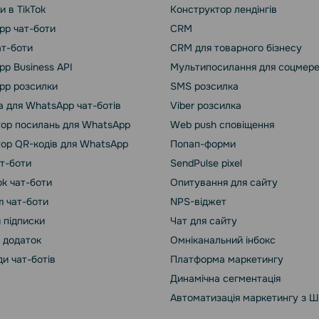
и в TikTok
Конструктор лендінгів
pp чат-боти
CRM
ат-боти
CRM для товарного бізнесу
p Business API
Мультипосилання для соцмер
pp розсилки
SMS розсилка
 для WhatsApp чат-ботів
Viber розсилка
ор посилань для WhatsApp
Web push сповіщення
ор QR-кодів для WhatsApp
Попап-форми
ат-боти
SendPulse pixel
k чат-боти
Опитування для сайту
m чат-боти
NPS-віджет
 підписки
Чат для сайту
 додаток
Омніканальний інбокс
и чат-ботів
Платформа маркетингу
Динамічна сегментація
Автоматизація маркетингу з Ш