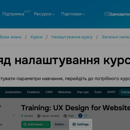
Підтримка
Ресурси
Партнери
Замовити
База знань
Курси
Налаштування курсу
Загальні нала
яд налаштування кур
увати параметри навчання, перейдіть до потрібного курс