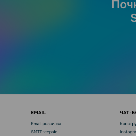
Почн
EMAIL
ЧАТ-Б
Email розсилка
Констру
SMTP-сервіс
Instagr