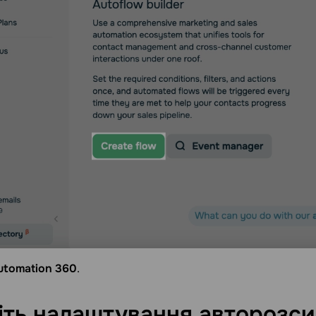
utomation 360
.
іть налаштування
авторозси