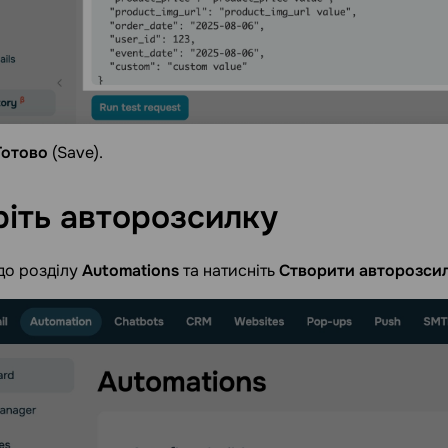
Готово
(Save).
ріть
авторозсилку
до розділу
Automations
та натисніть
Створити авторозси