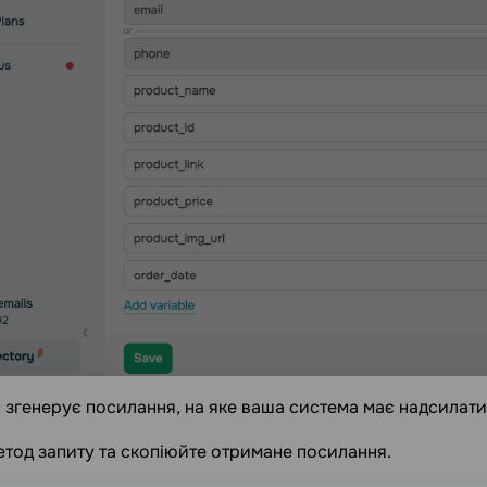
с згенерує посилання, на яке ваша система має надсилати
етод запиту та скопіюйте отримане посилання.