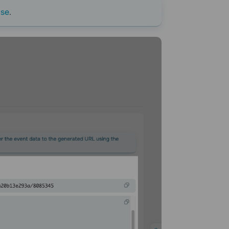
lse
.