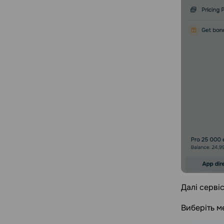
Далі серві
Виберіть м