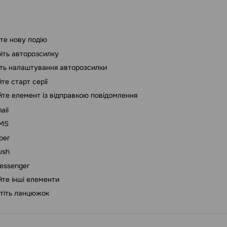
те нову подію
іть авторозсилку
ть налаштування авторозсилки
те старт серії
те елемент із відправкою повідомлення
ail
MS
ber
ush
essenger
те інші елементи
тіть ланцюжок