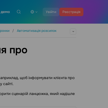
 демо
Увійти
Реєстрація
оронки
Автоматизація розсилок
ня про
наприклад, щоб інформувати клієнта про
 сайті.
ворити сценарій ланцюжка, який надішле