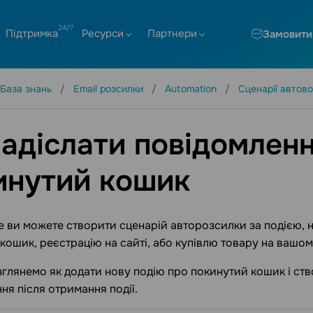
Підтримка
Ресурси
Партнери
Замовити
База знань
Email розсилки
Automation
Сценарії автов
надіслати повідомлен
инутий кошик
e ви можете створити сценарій авторозсилки за подією, 
кошик, реєстрацію на сайті, або купівлю товару на вашому
озглянемо як додати нову подію про покинутий кошик і ст
ня після отримання події.