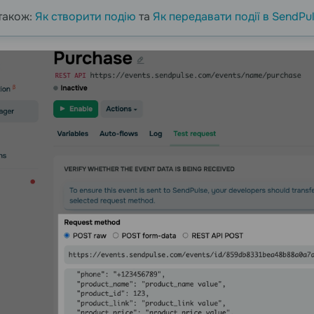
також:
Як створити подію
та
Як передавати події в SendPu