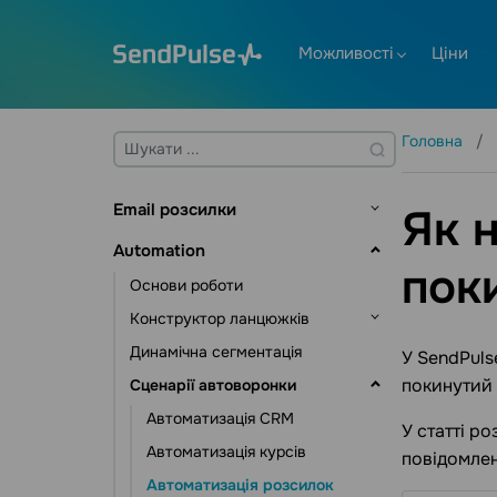
Можливості
Ціни
Головна
Email розсилки
Як 
Основи роботи
Automation
пок
Адресні книги та контакти
Основи роботи
Управління контактами
Створення шаблону
Конструктор ланцюжків
Управління даними контактів
Відправка розсилок
Динамічна сегментація
Тригери ланцюжка
У SendPuls
Інструменти підписки
Email валідатор
покинутий 
Сценарії автоворонки
Елементи комунікації
Додаткові можливості
Елементи дій
Автоматизація CRM
У статті р
Статистика та аналітика
Інші елементи
Автоматизація курсів
повідомлен
Автоматизація розсилок