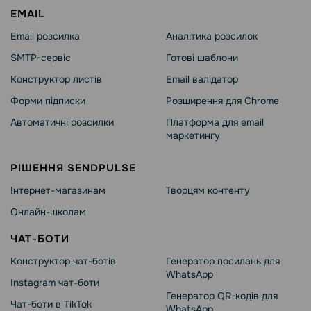
EMAIL
Email розсилка
Аналітика розсилок
SMTP-сервіс
Готові шаблони
Конструктор листів
Email валідатор
Форми підписки
Розширення для Chrome
Автоматичні розсилки
Платформа для email
маркетингу
РІШЕННЯ SENDPULSE
Інтернет-магазинам
Творцям контенту
Онлайн-школам
ЧАТ-БОТИ
Конструктор чат-ботів
Генератор посилань для
WhatsApp
Instagram чат-боти
Генератор QR-кодів для
Чат-боти в TikTok
WhatsApp