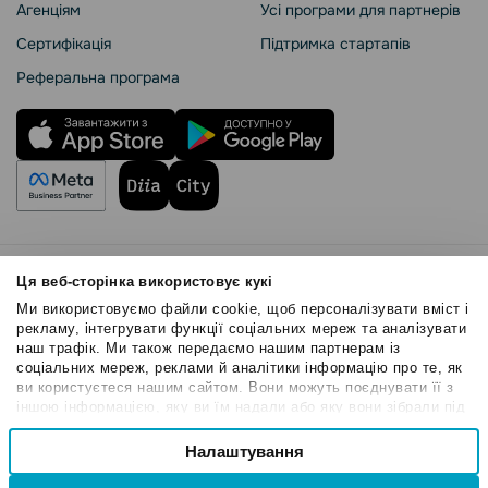
Агенціям
Усі програми для партнерів
Сертифікація
Підтримка стартапів
Реферальна програма
Правила користування
Ця веб-сторінка використовує кукі
Політика Cookies
Ми використовуємо файли cookie, щоб персоналізувати вміст і
Безпека SendPulse
рекламу, інтегрувати функції соціальних мереж та аналізувати
наш трафік. Ми також передаємо нашим партнерам із
Політика конфіденційності
соціальних мереж, реклами й аналітики інформацію про те, як
© 2015 - 2026. ТОВ «СендПульс». Всі права захищені
ви користуєтеся нашим сайтом. Вони можуть поєднувати її з
іншою інформацією, яку ви їм надали або яку вони зібрали під
час вашого користування їхніми службами.
Вибір
Налаштування
Необхідні
згоди