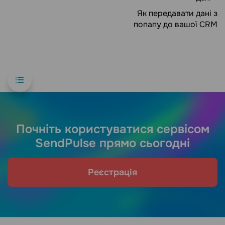
Як передавати дані з
попапу до вашої CRM
Почніть користуватися сервісом
SendPulse прямо сьогодні
Реєстрація