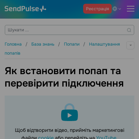
Реєстрація
Головна
База знань
Попапи
Налаштування
попапів
Як встановити попап та
перевірити підключення
Щоб відтворити відео, прийміть маркетингові
файли
cookie
або перейдіть на
YouTube
.