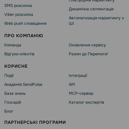
Платформа маркетингу
SMS розсилка
Динамічна сегментація
Viber розсилка
Автоматизація маркетингу з
Web push сповіщення
ШІ
ПРО КОМПАНІЮ
Команда
Оновлення сервісу
Відгуки клієнтів
Разом до Перемоги!
КОРИСНЕ
Події
Інтеграції
Академія SendPulse
API
База знань
MCP-сервер
Глосарій
Каталог експертів
Блог
ПАРТНЕРСЬКІ ПРОГРАМИ