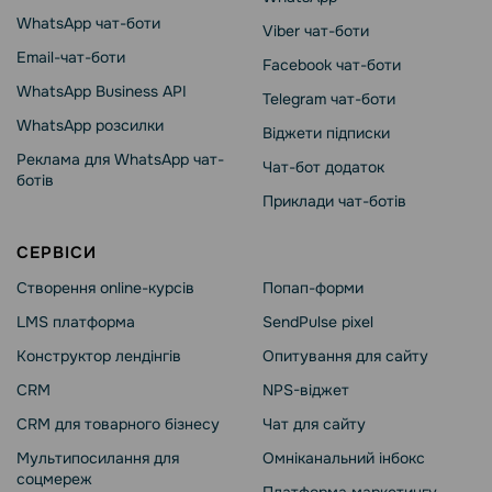
WhatsApp чат-боти
Viber чат-боти
Email-чат-боти
Facebook чат-боти
WhatsApp Business API
Telegram чат-боти
WhatsApp розсилки
Віджети підписки
Реклама для WhatsApp чат-
Чат-бот додаток
ботів
Приклади чат-ботів
СЕРВІСИ
Створення online-курсів
Попап-форми
LMS платформа
SendPulse pixel
Конструктор лендінгів
Опитування для сайту
CRM
NPS-віджет
CRM для товарного бізнесу
Чат для сайту
Мультипосилання для
Омніканальний інбокс
соцмереж