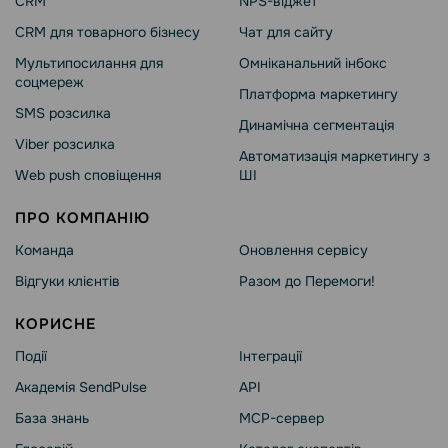
CRM
NPS-віджет
CRM для товарного бізнесу
Чат для сайту
Мультипосилання для
Омніканальний інбокс
соцмереж
Платформа маркетингу
SMS розсилка
Динамічна сегментація
Viber розсилка
Автоматизація маркетингу з
Web push сповіщення
ШІ
ПРО КОМПАНІЮ
Команда
Оновлення сервісу
Відгуки клієнтів
Разом до Перемоги!
КОРИСНЕ
Події
Інтеграції
Академія SendPulse
API
База знань
MCP-сервер