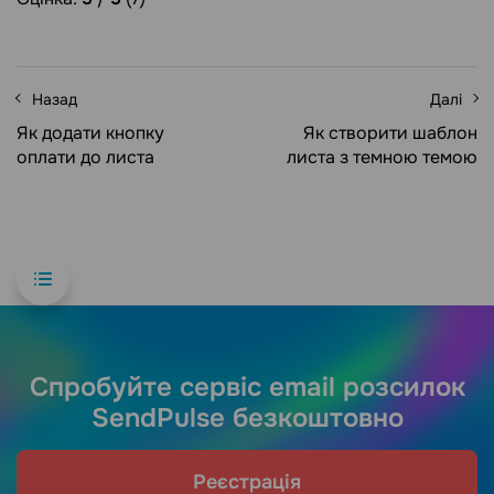
Назад
Далі
Як додати кнопку
Як створити шаблон
оплати до листа
листа з темною темою
Спробуйте сервіс email розсилок
SendPulse безкоштовно
Реєстрація