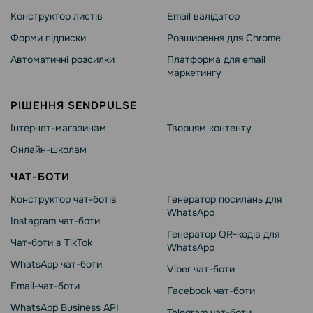
Конструктор листів
Email валідатор
Форми підписки
Розширення для Chrome
Автоматичні розсилки
Платформа для email
маркетингу
РІШЕННЯ SENDPULSE
Інтернет-магазинам
Творцям контенту
Онлайн-школам
ЧАТ-БОТИ
Конструктор чат-ботів
Генератор посилань для
WhatsApp
Instagram чат-боти
Генератор QR-кодів для
Чат-боти в TikTok
WhatsApp
WhatsApp чат-боти
Viber чат-боти
Email-чат-боти
Facebook чат-боти
WhatsApp Business API
Telegram чат-боти