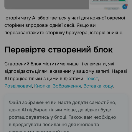
Історія чату AI зберігається у чаті для кожної окремої
сторінки впродовж однієї сесії. Якщо ви
перезавантажите сторінку браузера, історія зникне.
Перевірте створений
блок
Створений блок міститиме лише ті елементи, які
відповідають цілям, вказаним у вашому запиті. Наразі
AI працює тільки з цими віджетами:
Текст
,
Розділювачі
,
Кнопка
,
Зображення
,
Вставка коду
.
Файл зображення ви маєте додати самостійно,
адже AI підбирає тільки місце, де віджет буде
розташовуватись у блоці. Також вам необхідно
відредагувати посилання для кнопок та
перевірити кастомний код.