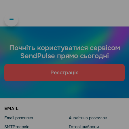
Почніть користуватися сервісом
SendPulse прямо сьогодні
Реєстрація
EMAIL
Email розсилка
Аналітика розсилок
SMTP-сервіс
Готові шаблони