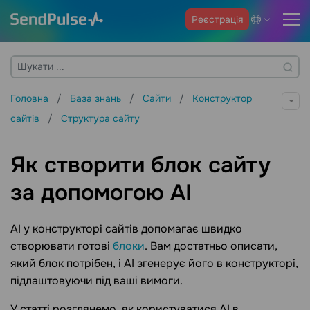
Реєстрація
Головна
База знань
Сайти
Конструктор
сайтів
Структура сайту
Як створити блок сайту
за допомогою AI
AI у конструкторі сайтів допомагає швидко
створювати готові
блоки
. Вам достатньо описати,
який блок потрібен, і AI згенерує його в конструкторі,
підлаштовуючи під ваші вимоги.
У статті розглянемо, як користуватися AI в