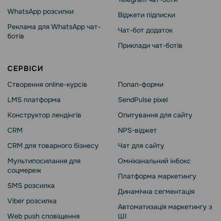
WhatsApp розсилки
Віджети підписки
Реклама для WhatsApp чат-
Чат-бот додаток
ботів
Приклади чат-ботів
СЕРВІСИ
Створення online-курсів
Попап-форми
LMS платформа
SendPulse pixel
Конструктор лендінгів
Опитування для сайту
CRM
NPS-віджет
CRM для товарного бізнесу
Чат для сайту
Мультипосилання для
Омніканальний інбокс
соцмереж
Платформа маркетингу
SMS розсилка
Динамічна сегментація
Viber розсилка
Автоматизація маркетингу з
Web push сповіщення
ШІ