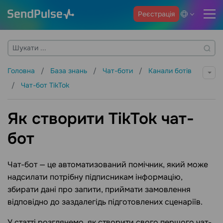
Реєстрація
Головна
База знань
Чат-боти
Канали ботів
Чат-бот TikTok
Як створити TikTok чат-
бот
Чат-бот — це автоматизований помічник, який може
надсилати потрібну підписникам інформацію,
збирати дані про запити, приймати замовлення
відповідно до заздалегідь підготовлених сценаріїв.
У статті розглянемо, як створити свого першого чат-