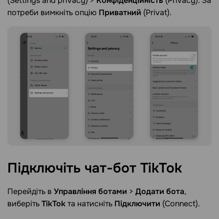
(Settings and privacy) >
Конфіденційність
(Privacy). За
потреби вимкніть опцію
Приватний
(Privat).
Підключіть чат-бот
TikTok
Перейдіть в
Управління ботами
>
Додати бота
,
виберіть
TikTok
та натисніть
Підключити
(Connect).