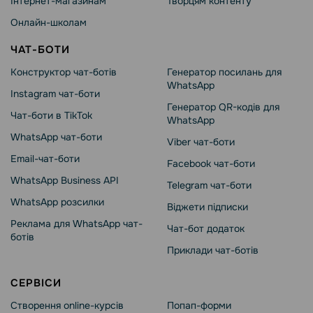
Інтернет-магазинам
Творцям контенту
Онлайн-школам
ЧАТ-БОТИ
Конструктор чат-ботів
Генератор посилань для
WhatsApp
Instagram чат-боти
Генератор QR-кодів для
Чат-боти в TikTok
WhatsApp
WhatsApp чат-боти
Viber чат-боти
Email-чат-боти
Facebook чат-боти
WhatsApp Business API
Telegram чат-боти
WhatsApp розсилки
Віджети підписки
Реклама для WhatsApp чат-
Чат-бот додаток
ботів
Приклади чат-ботів
СЕРВІСИ
Створення online-курсів
Попап-форми