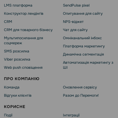
LMS платформа
SendPulse pixel
Конструктор лендінгів
Опитування для сайту
CRM
NPS-віджет
CRM для товарного бізнесу
Чат для сайту
Мультипосилання для
Омніканальний інбокс
соцмереж
Платформа маркетингу
SMS розсилка
Динамічна сегментація
Viber розсилка
Автоматизація маркетингу з
Web push сповіщення
ШІ
ПРО КОМПАНІЮ
Команда
Оновлення сервісу
Відгуки клієнтів
Разом до Перемоги!
КОРИСНЕ
Події
Інтеграції